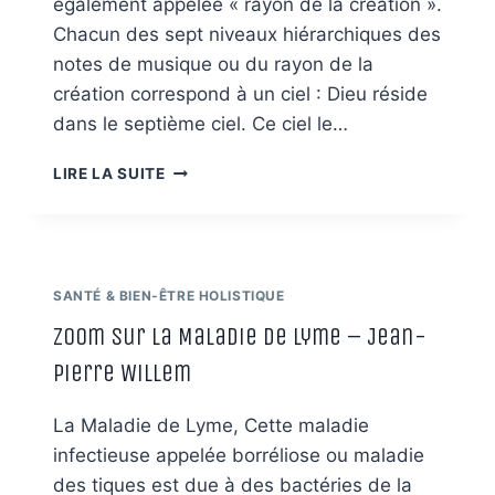
également appelée « rayon de la création ».
Chacun des sept niveaux hiérarchiques des
notes de musique ou du rayon de la
création correspond à un ciel : Dieu réside
dans le septième ciel. Ce ciel le…
LE
LIRE LA SUITE
RAYON
DE
LA
CRÉATION
OU
SANTÉ & BIEN-ÊTRE HOLISTIQUE
LES
NOTES
Zoom sur la Maladie de Lyme – Jean-
DE
Pierre Willem
MUSIQUE
La Maladie de Lyme, Cette maladie
infectieuse appelée borréliose ou maladie
des tiques est due à des bactéries de la