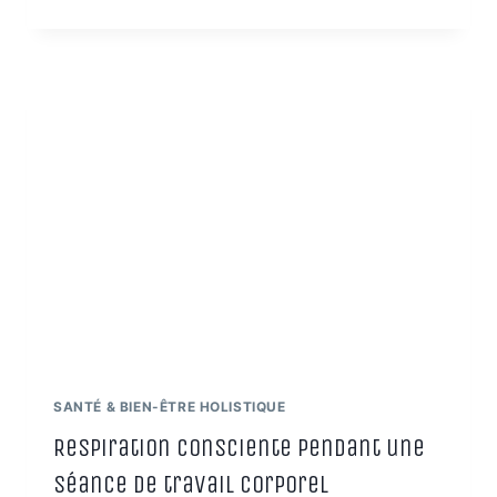
MUSIQUE
EST
UN
OUTIL
PUISSANT
QUI
PEUT
AMÉLIORER
NOTRE
SANTÉ
SANTÉ & BIEN-ÊTRE HOLISTIQUE
Respiration consciente pendant une
séance de travail corporel