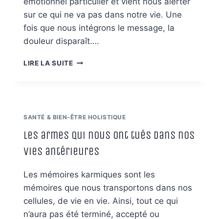
émotionnel particulier et vient nous alerter
sur ce qui ne va pas dans notre vie. Une
fois que nous intégrons le message, la
douleur disparaît….
ZOOM
LIRE LA SUITE
SUR
LA
DOULEUR
ET
LA
SANTÉ & BIEN-ÊTRE HOLISTIQUE
PATHOLOGIE
DU
Les armes qui nous ont tués dans nos
CORPS
vies antérieures
Les mémoires karmiques sont les
mémoires que nous transportons dans nos
cellules, de vie en vie. Ainsi, tout ce qui
n’aura pas été terminé, accepté ou