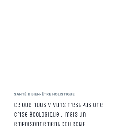
LES
CAUSES
SPIRITUELLES
ET
LES
HUILES
ESSENTIELLES
QUI
PEUVENT
AIDER
SANTÉ & BIEN-ÊTRE HOLISTIQUE
Ce que nous vivons n’est pas une
crise écologique… mais un
empoisonnement collectif