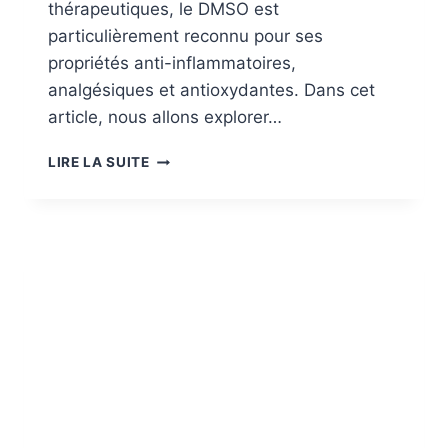
thérapeutiques, le DMSO est
particulièrement reconnu pour ses
propriétés anti-inflammatoires,
analgésiques et antioxydantes. Dans cet
article, nous allons explorer…
DMSO
LIRE LA SUITE
:
UN
REMÈDE
AUX
MULTIPLES
FACETTES
À
UTILISER
AVEC
PRÉCAUTION