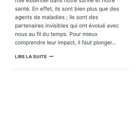
rôle essentiel dans notre survie et notre
santé. En effet, ils sont bien plus que des
agents de maladies ; ils sont des
partenaires invisibles qui ont évolué avec
nous au fil du temps. Pour mieux
comprendre leur impact, il faut plonger…
LES
LIRE LA SUITE
MICROBES
ET
VIRUS
DANS
LE
CORPS
HUMAIN
:
COMPRENDRE
LEUR
RÔLE
ESSENTIEL