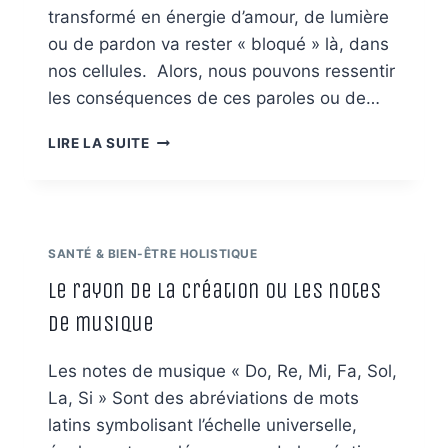
transformé en énergie d’amour, de lumière
ou de pardon va rester « bloqué » là, dans
nos cellules. Alors, nous pouvons ressentir
les conséquences de ces paroles ou de…
LES
LIRE LA SUITE
ARMES
QUI
NOUS
ONT
TUÉS
SANTÉ & BIEN-ÊTRE HOLISTIQUE
DANS
NOS
Le rayon de la création ou les notes
VIES
de musique
ANTÉRIEURES
Les notes de musique « Do, Re, Mi, Fa, Sol,
La, Si » Sont des abréviations de mots
latins symbolisant l’échelle universelle,