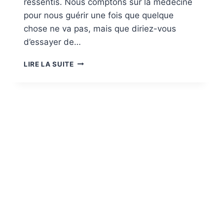
ressentis. Nous comptons sur la médecine
pour nous guérir une fois que quelque
chose ne va pas, mais que diriez-vous
d’essayer de…
MAINTENIR
LIRE LA SUITE
L’HOMÉOSTASIE
ET
ÉCOUTER
SON
CORPS