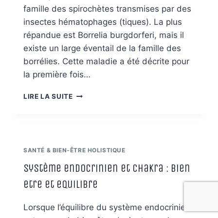
famille des spirochètes transmises par des
insectes hématophages (tiques). La plus
répandue est Borrelia burgdorferi, mais il
existe un large éventail de la famille des
borrélies. Cette maladie a été décrite pour
la première fois…
ZOOM
LIRE LA SUITE
SUR
LA
MALADIE
DE
LYME
SANTÉ & BIEN-ÊTRE HOLISTIQUE
–
JEAN-
système endocrinien et chakra : bien
PIERRE
etre et equilibre
WILLEM
Lorsque l’équilibre du système endocrinien