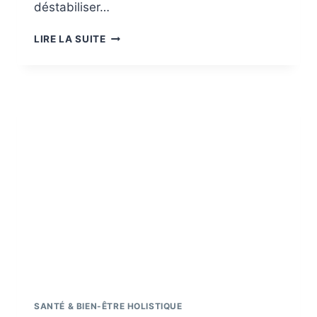
déstabiliser…
DOULEUR
LIRE LA SUITE
AU
NERF
SCIATIQUE
:
COMPRENDRE
LES
CAUSES
ET
LES
SOLUTIONS
POUR
SOULAGER
LA
NÉVRALGIE
SANTÉ & BIEN-ÊTRE HOLISTIQUE