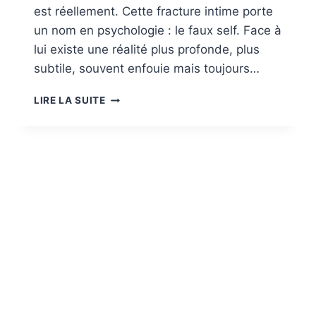
est réellement. Cette fracture intime porte
un nom en psychologie : le faux self. Face à
lui existe une réalité plus profonde, plus
subtile, souvent enfouie mais toujours…
FAUX
LIRE LA SUITE
SELF
ET
VRAI
SELF
:
DU
MASQUE
DE
SURVIE
À
L’ÊTRE
AUTHENTIQUE