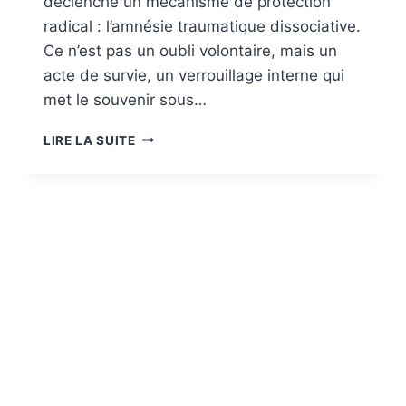
déclenche un mécanisme de protection
radical : l’amnésie traumatique dissociative.
Ce n’est pas un oubli volontaire, mais un
acte de survie, un verrouillage interne qui
met le souvenir sous…
AMNÉSIE
LIRE LA SUITE
TRAUMATIQUE
DISSOCIATIVE
:
LORSQUE
LE
CORPS
PROTÈGE
L’ESPRIT
ET
QUE
LES
SENSATIONS
RÉVÈLENT
LA