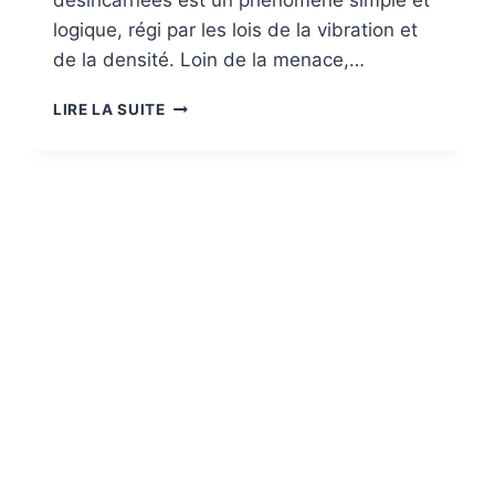
désincarnées est un phénomène simple et
logique, régi par les lois de la vibration et
de la densité. Loin de la menace,…
GESTION
LIRE LA SUITE
ENTITÉS
SUBTILES
:
LE
GUIDE
COMPLET
POUR
COMPRENDRE,
COEXISTER
ET
MAÎTRISER
LA
SOUVERAINETÉ
DE
VOTRE
ESPACE