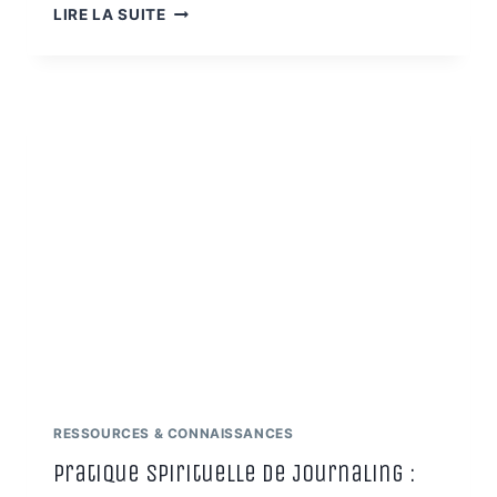
DMSO
LIRE LA SUITE
:
UN
REMÈDE
AUX
MULTIPLES
FACETTES
À
UTILISER
AVEC
PRÉCAUTION
RESSOURCES & CONNAISSANCES
Pratique Spirituelle de Journaling :