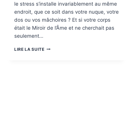
le stress s’installe invariablement au même
endroit, que ce soit dans votre nuque, votre
dos ou vos mâchoires ? Et si votre corps
était le Miroir de l’Âme et ne cherchait pas
seulement…
LE
LIRE LA SUITE
CORPS,
MIROIR
DE
L’ÂME
:
COMPRENDRE
LES
MESSAGES
DE
VOS
TENSIONS
ÉMOTIONNELLES