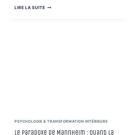
BOÎTE
LIRE LA SUITE
DE
LA
NORMALITÉ
:
ÉCHAPPER
À
LA
CONFORMITÉ
ET
CHOISIR
PSYCHOLOGIE & TRANSFORMATION INTÉRIEURE
Le Paradoxe de Mannheim : Quand la