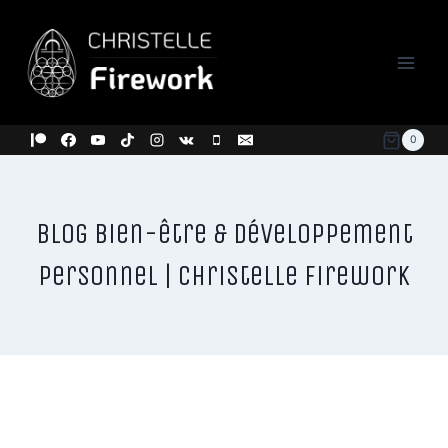
Aller
au
contenu
0
Blog Bien-être & Développement
Personnel | Christelle Firework