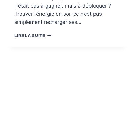
n’était pas à gagner, mais à débloquer ?
Trouver l’énergie en soi, ce n’est pas
simplement recharger ses…
TROUVER
LIRE LA SUITE
L’ÉNERGIE
EN
SOI
:
LA
PUISSANCE
D’ÊTRE
VOUS,
SANS
JUGEMENT