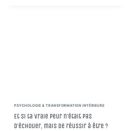
ET
TRANSGÉNÉRATIONNELLES
:
LE
GUIDE
POUR
LA
LIBÉRATION
DES
BLOCAGES
PSYCHOLOGIE & TRANSFORMATION INTÉRIEURE
Et si ta vraie peur n’était pas
d’échouer, mais de réussir à être ?