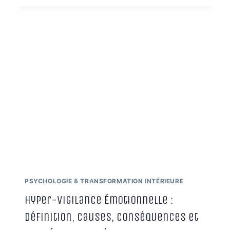
PARDON
:
UN
CHEMIN
DE
LUCIDITÉ
ET
DE
LIBÉRATION
INTÉRIEURE
PSYCHOLOGIE & TRANSFORMATION INTÉRIEURE
Hyper-vigilance Émotionnelle :
Définition, Causes, Conséquences et