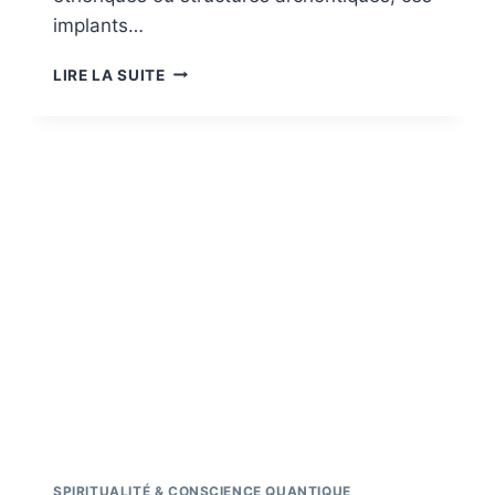
implants…
LES
LIRE LA SUITE
DIFFÉRENTS
TYPES
D’IMPLANTS
ÉTHÉRIQUES
ET
LEURS
FONCTIONS
SPIRITUALITÉ & CONSCIENCE QUANTIQUE