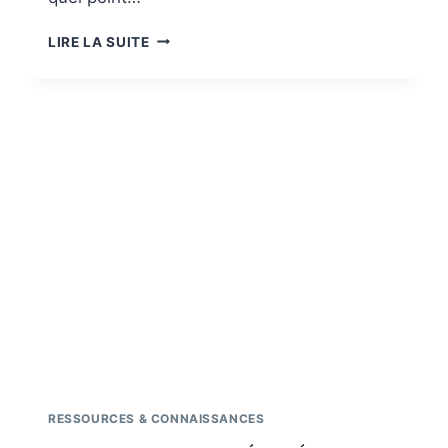
L’ÉVEIL
LIRE LA SUITE
AU-
DELÀ
DE
L’ILLUSION
:
DÉCONSTRUIRE
LA
MATRICE
DE
L’IGNORANCE
RESSOURCES & CONNAISSANCES