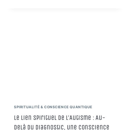
RELATIONS
TOXIQUES
SONT-
ELLES
PLUS
QUE
DE
SIMPLES
DYSFONCTIONNEMENTS
HUMAINS
?
UNE
PLONGÉE
DANS
LE
CONCEPT
DES
LIENS
SPIRITUALITÉ & CONSCIENCE QUANTIQUE
ARCHONTIQUES
Le Lien Spirituel de l’Autisme : Au-
Delà du Diagnostic, une Conscience