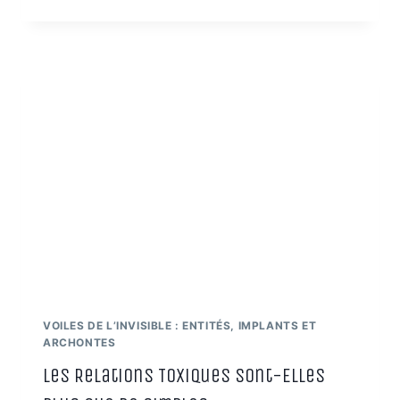
DU
CERVEAU
HUMAIN
ET
SES
CAPACITÉS
MÉCONNUES
:
ENTRE
SCIENCE,
MYSTÈRE
ET
CONSCIENCE
ÉLARGIE
VOILES DE L’INVISIBLE : ENTITÉS, IMPLANTS ET
ARCHONTES
Les Relations Toxiques Sont-Elles