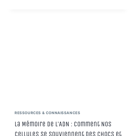
:
SOURCE
DE
VIE,
CONSCIENCE
DU
VIVANT
&
MATRICE
SACRÉE
–
GUIDE
COMPLET
RESSOURCES & CONNAISSANCES
La Mémoire de l’ADN : Comment Nos
Cellules Se Souviennent des Chocs et