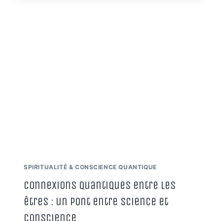
SACRÉ
:
LIBÉREZ-
VOUS
DES
OCCUPATIONS
SUBTILES
ET
RETROUVEZ
VOTRE
SOUVERAINETÉ
SPIRITUALITÉ & CONSCIENCE QUANTIQUE
Connexions quantiques entre les
êtres : un pont entre science et
conscience