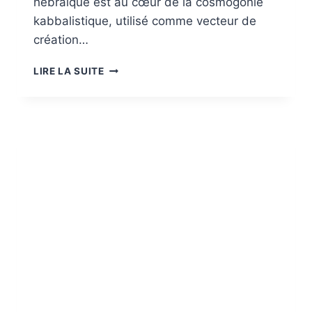
hébraïque est au cœur de la cosmogonie
kabbalistique, utilisé comme vecteur de
création…
L’ALPHABET
LIRE LA SUITE
HÉBRAÏQUE
:
UNE
CLÉ
SPIRITUELLE
DE
L’ÂME
ET
DE
LA
KABBALE