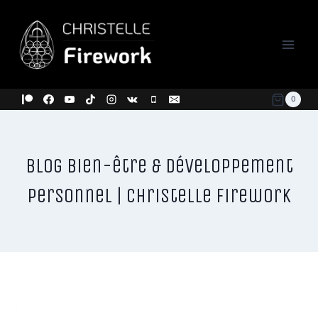
Aller
au
contenu
0
Blog Bien-être & Développement
Personnel | Christelle Firework