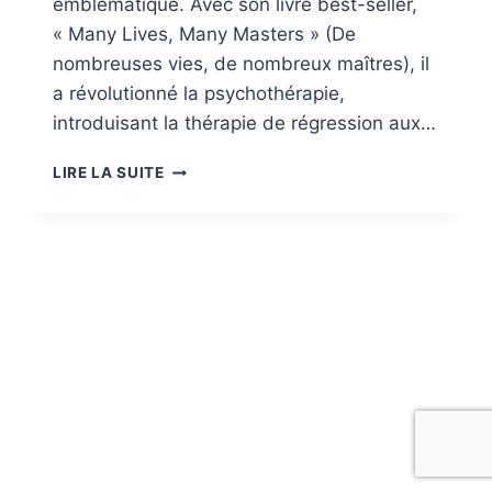
emblématique. Avec son livre best-seller,
« Many Lives, Many Masters » (De
nombreuses vies, de nombreux maîtres), il
a révolutionné la psychothérapie,
introduisant la thérapie de régression aux…
BRIAN
LIRE LA SUITE
WEISS
:
QUAND
LA
SCIENCE
ET
LA
SPIRITUALITÉ
RÉVÈLENT
LES
SECRETS
DE
NOS
VIES