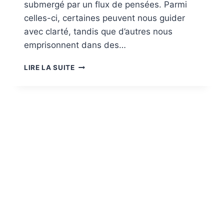
submergé par un flux de pensées. Parmi
celles-ci, certaines peuvent nous guider
avec clarté, tandis que d’autres nous
emprisonnent dans des…
COMMENT
LIRE LA SUITE
DIFFÉRENCIER
UNE
PENSÉE
PARASITE
D’UNE
INTUITION
VÉRITABLE
?