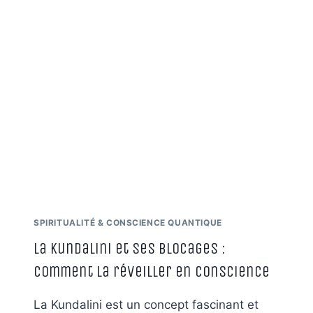
:
COMMENT
NOS
CELLULES
SE
SOUVIENNENT
DES
CHOCS
ET
DES
BLESSURES
SPIRITUALITÉ & CONSCIENCE QUANTIQUE
La Kundalini et ses blocages :
comment la réveiller en conscience
La Kundalini est un concept fascinant et