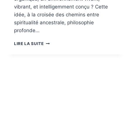
vibrant, et intelligemment conçu ? Cette
idée, à la croisée des chemins entre
spiritualité ancestrale, philosophie
profonde…
VIVONS-
LIRE LA SUITE
NOUS
DANS
UNE
SIMULATION
ORGANIQUE
?
PLONGÉE
AU
CŒUR
DE
LA
RÉALITÉ
ET
DE