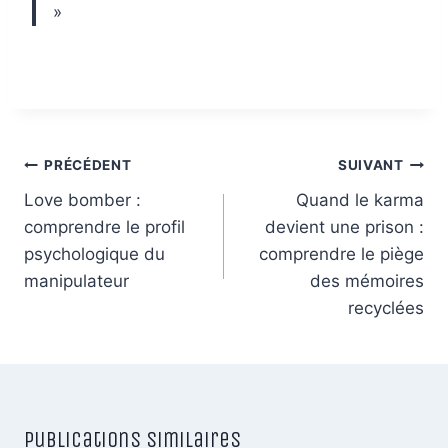
»
Navigation
PRÉCÉDENT
SUIVANT
de
Love bomber :
Quand le karma
comprendre le profil
devient une prison :
l’article
psychologique du
comprendre le piège
manipulateur
des mémoires
recyclées
Publications similaires