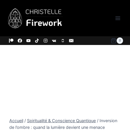
Aller
au
contenu
0
Accueil
/
Spiritualité & Conscience Quantique
/
Inversion
de l’ombre : quand la lumière devient une menace