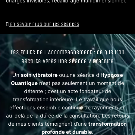
charges invisibles, recalibrage multidimensionnel.
En Savoir Plus sur les Séances
Les Fruits de l'Accompagnement : Ce que l'on
Récolte Après une Séance Vibratoire
Un
soin vibratoire
ou une séance d’
Hypnose
Quantique
n’est pas seulement un moment de
détente ; c’est un acte fondateur de
transformation intérieure. Le travail que nous
effectuons ensemble continue de rayonner bien
au-delà de la durée de la consultation. Les retours
de mes clients témoignent d’une
transformation
profonde et durable
.