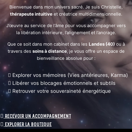
Bienvenue dans mon univers sacré. Je suis Christelle,
thérapeute intuitive
et créatrice multidimensionnelle.
J’œuvre au service de l’âme pour vous accompagner vers
la libération intérieure, l’alignement et l’ancrage.
Que ce soit dans mon cabinet dans les
Landes (40)
ou à
travers des
soins à distance
, je vous offre un espace de
bienveillance absolue pour :
Explorer vos mémoires (Vies antérieures, Karma)
Libérer vos blocages émotionnels et subtils
Retrouver votre souveraineté énergétique
RECEVOIR UN ACCOMPAGNEMENT
EXPLORER LA BOUTIQUE