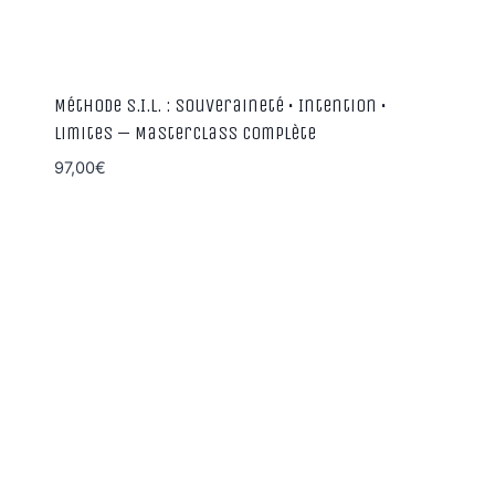
Méthode S.I.L. : Souveraineté • Intention •
Limites — Masterclass complète
97,00
€