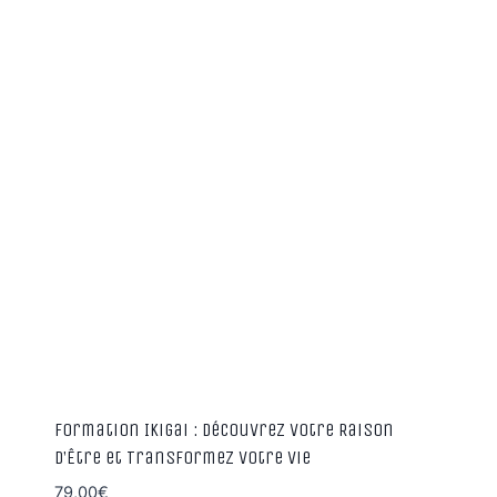
Formation Ikigai : Découvrez Votre Raison
d’Être et Transformez Votre Vie
79,00
€