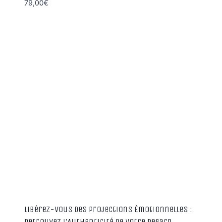
79,00
€
Libérez-vous des Projections Émotionnelles :
Retrouvez l’Authenticité de votre Regard