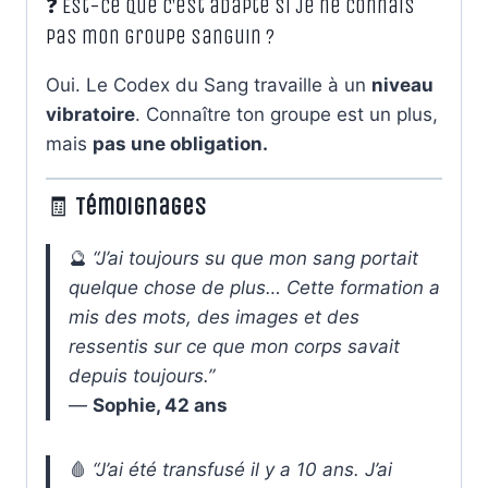
❓ Est-ce que c’est adapté si je ne connais
pas mon groupe sanguin ?
Oui. Le Codex du Sang travaille à un
niveau
vibratoire
. Connaître ton groupe est un plus,
mais
pas une obligation.
🧾
Témoignages
🔮
“J’ai toujours su que mon sang portait
quelque chose de plus… Cette formation a
mis des mots, des images et des
ressentis sur ce que mon corps savait
depuis toujours.”
—
Sophie, 42 ans
🩸
“J’ai été transfusé il y a 10 ans. J’ai