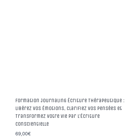
Formation Journaling Écriture Thérapeutique :
Libérez Vos Émotions, Clarifiez Vos Pensées et
Transformez Votre Vie par l’Écriture
Conscientielle
69,00
€