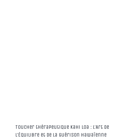
Toucher thérapeutique Kahi Loa : L’Art de
l’Équilibre et de la Guérison Hawaïenne