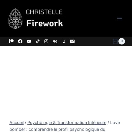
Aller
au
contenu
0
Accueil
/
Psychologie & Transformation Intérieure
/
Love
bomber : comprendre le profil psychologique du