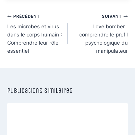
Navigation
PRÉCÉDENT
SUIVANT
de
Les microbes et virus
Love bomber :
dans le corps humain :
comprendre le profil
l’article
Comprendre leur rôle
psychologique du
essentiel
manipulateur
Publications similaires