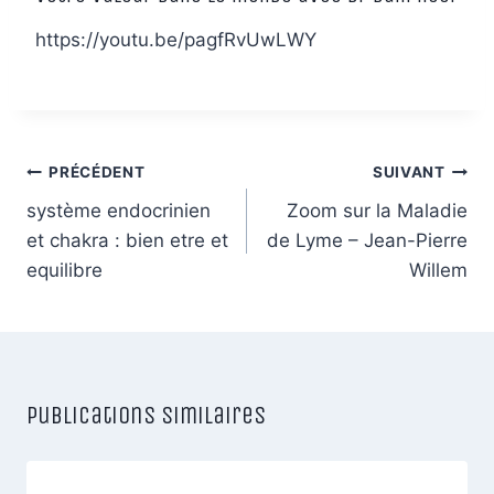
https://youtu.be/pagfRvUwLWY
Navigation
PRÉCÉDENT
SUIVANT
de
système endocrinien
Zoom sur la Maladie
et chakra : bien etre et
de Lyme – Jean-Pierre
l’article
equilibre
Willem
Publications similaires