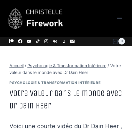
Aller
au
contenu
0
Accueil
/
Psychologie & Transformation Intérieure
/
Votre
valeur dans le monde avec Dr Dain Heer
PSYCHOLOGIE & TRANSFORMATION INTÉRIEURE
Votre valeur dans le monde avec
Dr Dain Heer
Voici une courte vidéo du Dr Dain Heer ,