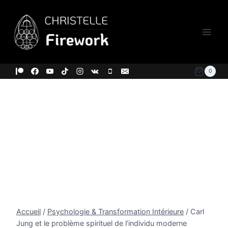
Aller
au
contenu
0
Accueil
/
Psychologie & Transformation Intérieure
/
Carl
Jung et le problème spirituel de l’individu moderne