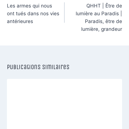
de
Les armes qui nous
QHHT | Être de
ont tués dans nos vies
lumière au Paradis |
l’article
antérieures
Paradis, être de
lumière, grandeur
Publications similaires