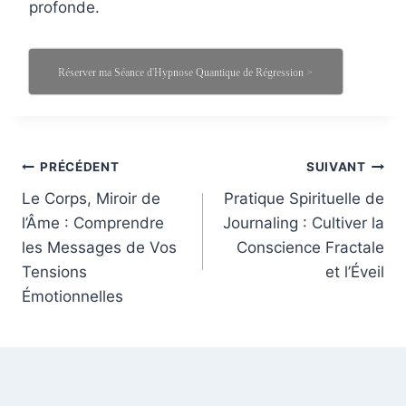
profonde.
Réserver ma Séance d'Hypnose Quantique de Régression >
Navigation
PRÉCÉDENT
SUIVANT
de
Le Corps, Miroir de
Pratique Spirituelle de
l’Âme : Comprendre
Journaling : Cultiver la
l’article
les Messages de Vos
Conscience Fractale
Tensions
et l’Éveil
Émotionnelles