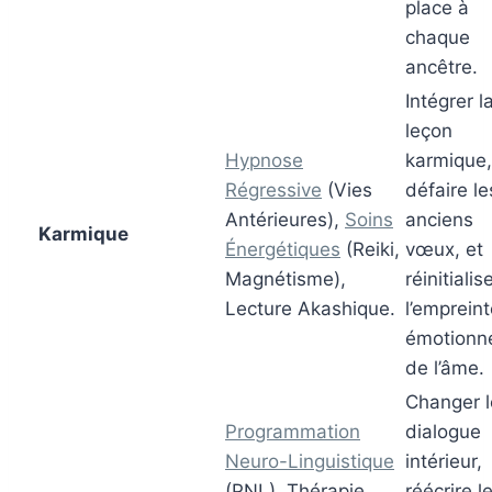
place à
chaque
ancêtre.
Intégrer l
leçon
Hypnose
karmique,
Régressive
(Vies
défaire le
Antérieures),
Soins
anciens
Karmique
Énergétiques
(Reiki,
vœux, et
Magnétisme),
réinitialis
Lecture Akashique.
l’emprein
émotionne
de l’âme.
Changer l
Programmation
dialogue
Neuro-Linguistique
intérieur,
(PNL), Thérapie
réécrire l