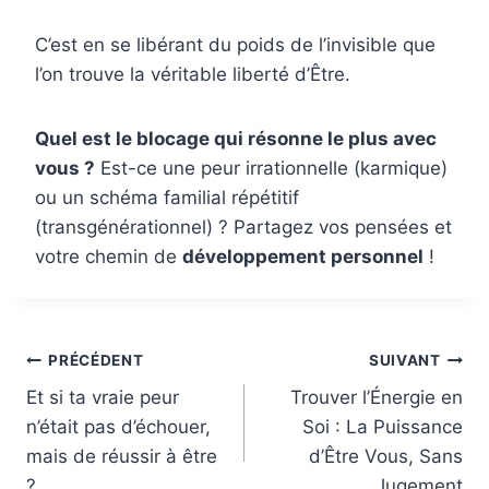
C’est en se libérant du poids de l’invisible que
l’on trouve la véritable liberté d’Être.
Quel est le blocage qui résonne le plus avec
vous ?
Est-ce une peur irrationnelle (karmique)
ou un schéma familial répétitif
(transgénérationnel) ? Partagez vos pensées et
votre chemin de
développement personnel
!
Navigation
PRÉCÉDENT
SUIVANT
de
Et si ta vraie peur
Trouver l’Énergie en
n’était pas d’échouer,
Soi : La Puissance
l’article
mais de réussir à être
d’Être Vous, Sans
?
Jugement