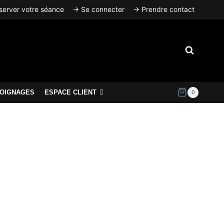
erver votre séance
→ Se connecter
→ Prendre contact
OIGNAGES
ESPACE CLIENT
0