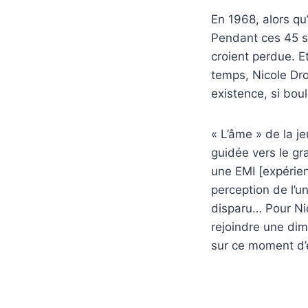
En 1968, alors qu’
Pendant ces 45 s
croient perdue. E
temps, Nicole Dro
existence, si bou
« L’âme » de la j
guidée vers le gr
une EMI [expérie
perception de l’u
disparu… Pour Nic
rejoindre une dim
sur ce moment d’é