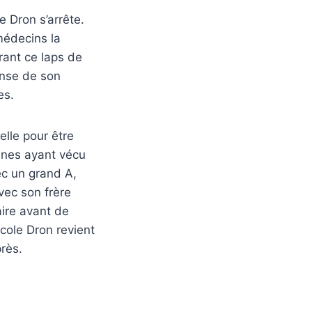
e Dron s’arrête.
médecins la
rant ce laps de
tense de son
es.
elle pour être
onnes ayant vécu
c un grand A,
vec son frère
aire avant de
icole Dron revient
rès.