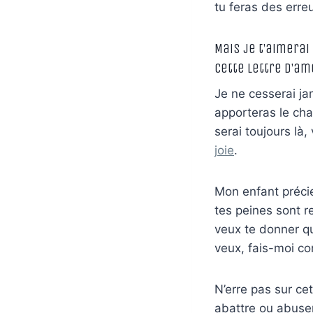
tu feras des erre
Mais je t’aimerai
Cette lettre d’am
Je ne cesserai ja
apporteras le ch
serai toujours là, 
joie
.
Mon enfant précie
tes peines sont r
veux te donner q
veux, fais-moi con
N’erre pas sur cet
abattre ou abuser