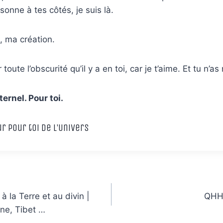
rsonne à tes côtés, je suis là.
, ma création.
oute l’obscurité qu’il y a en toi, car je t’aime. Et tu n’as
ernel. Pour toi.
r pour toi de l’Univers
 la Terre et au divin |
QHHT
ne, Tibet …