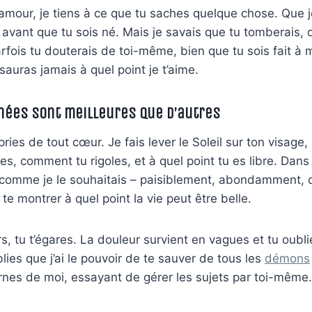
’amour, je tiens à ce que tu saches quelque chose. Que je
 avant que tu sois né. Mais je savais que tu tomberais, 
arfois tu douterais de toi-même, bien que tu sois fait à
auras jamais à quel point je t’aime.
nées sont meilleures que d’autres
pries de tout cœur. Je fais lever le Soleil sur ton visage,
, comment tu rigoles, et à quel point tu es libre. Dan
is comme je le souhaitais – paisiblement, abondamment,
 te montrer à quel point la vie peut être belle.
rs, tu t’égares. La douleur survient en vagues et tu oub
blies que j’ai le pouvoir de te sauver de tous les
démons
rnes de moi, essayant de gérer les sujets par toi-même.