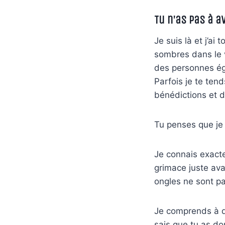
Tu n’as pas à a
Je suis là et j’ai
sombres dans le v
des personnes ég
Parfois je te tend
bénédictions et d
Tu penses que je
Je connais exact
grimace juste ava
ongles ne sont pa
Je comprends à qu
sais que tu as do