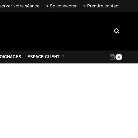
erver votre séance
→ Se connecter
→ Prendre contact
OIGNAGES
ESPACE CLIENT
0