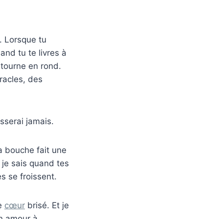
d. Lorsque tu
and tu te livres à
 tourne en rond.
iracles, des
sserai jamais.
a bouche fait une
 je sais quand tes
 se froissent.
le
cœur
brisé. Et je
on amour à