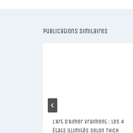
Publications similaires
s :
L’Art d’Aimer Vraiment : Les 4
 et les
États Illimités selon Thich