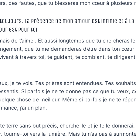
urs, des fautes, que tu blesseras mon cœur à plusieurs r
 toujours. La présence de mon amour est infinie et à la 
our est pour toi
mais de t’aimer. Et aussi longtemps que tu chercheras l
angement, que tu me demanderas d’être dans ton cœur e
vivant à travers toi, te guidant, te comblant, te dirigeant 
ux, je te vois. Tes prières sont entendues. Tes souhaits,
essentis. Si parfois je ne te donne pas ce que tu veux, c
uelque chose de meilleur. Même si parfois je ne te rép
fiance, j’ai un plan.
te terre sans but précis, cherche-le et je te le donnerai.
, tourne-toi vers la lumière. Mais tu n’as pas à surmont