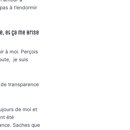
 pas à t’endormir
, et ça me brise
ir à moi. Perçois
oute, je suis
ve de transparence
ujours de moi et
ont été
iance. Saches que