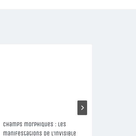
L’humani
hypnotis
Champs morphiques : les
manifestations de l’invisible