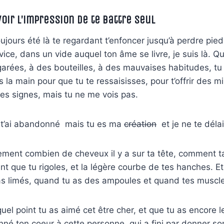
voir l’impression de te battre seul
 toujours été là te regardant t’enfoncer jusqu’à perdre pie
ice, dans un vide auquel ton âme se livre, je suis là. Qu
arées, à des bouteilles, à des mauvaises habitudes, tu
s la main pour que tu te ressaisisses, pour t’offrir des m
es signes, mais tu ne me vois pas.
 t’ai abandonné mais tu es ma
création
et je ne te délai
ement combien de cheveux il y a sur ta tête, comment t
nt que tu rigoles, et la légère courbe de tes hanches. Et
s limés, quand tu as des ampoules et quand tes muscles
el point tu as aimé cet être cher, et que tu as encore 
nné ton coeur à cette personne, qui a fini par donner s