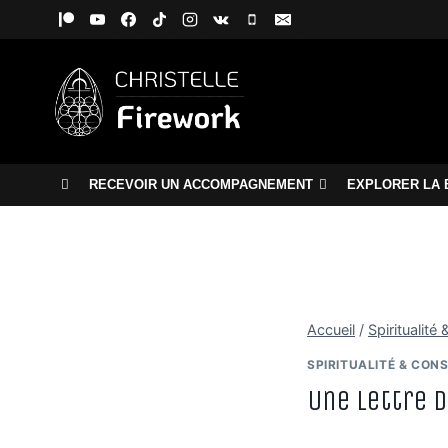
Aller
au
contenu
RECEVOIR UN ACCOMPAGNEMENT
EXPLORER LA 
Accueil
/
Spiritualit
SPIRITUALITÉ & CON
Une lettre d