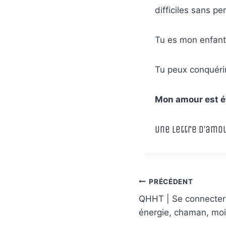
difficiles sans pe
Tu es mon enfant
Tu peux conquérir t
Mon amour est ét
Une lettre d’amou
Navigation
PRÉCÉDENT
de
QHHT | Se connecter à
énergie, chaman, moi
l’article