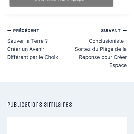
Navigation
PRÉCÉDENT
SUIVANT
de
Sauver la Terre ?
Conclusioniste :
Créer un Avenir
Sortez du Piège de la
l’article
Différent par le Choix
Réponse pour Créer
l’Espace
Publications similaires