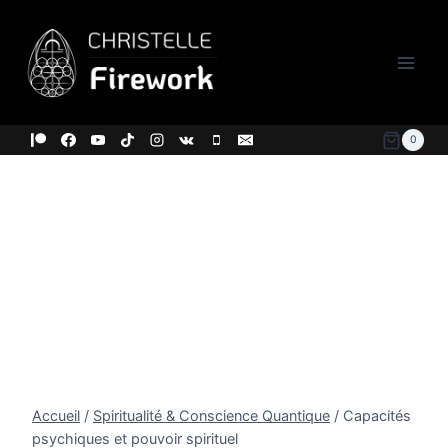
Aller
au
contenu
0
Accueil
/
Spiritualité & Conscience Quantique
/
Capacités
psychiques et pouvoir spirituel