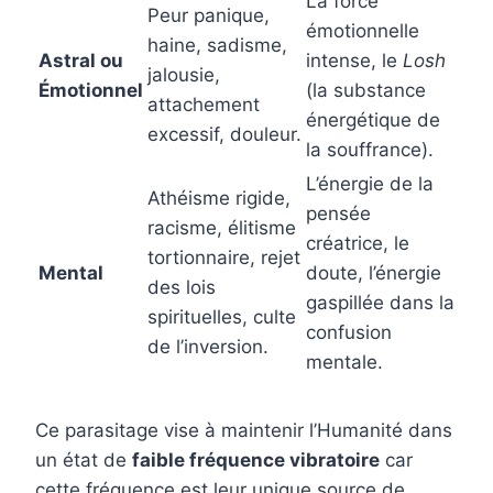
La force
Peur panique,
émotionnelle
haine, sadisme,
Astral ou
intense, le
Losh
jalousie,
Émotionnel
(la substance
attachement
énergétique de
excessif, douleur.
la souffrance).
L’énergie de la
Athéisme rigide,
pensée
racisme, élitisme
créatrice, le
tortionnaire, rejet
Mental
doute, l’énergie
des lois
gaspillée dans la
spirituelles, culte
confusion
de l’inversion.
mentale.
Ce parasitage vise à maintenir l’Humanité dans
un état de
faible fréquence vibratoire
car
cette fréquence est leur unique source de