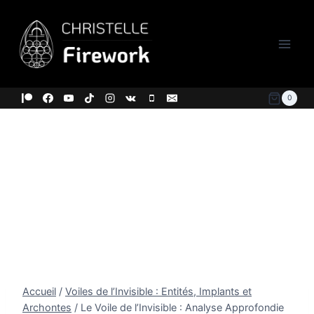
Aller
au
contenu
0
Accueil
/
Voiles de l’Invisible : Entités, Implants et
Archontes
/
Le Voile de l’Invisible : Analyse Approfondie