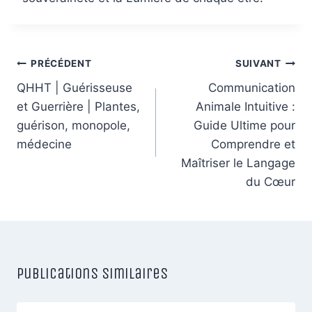
Navigation
PRÉCÉDENT
SUIVANT
de
QHHT | Guérisseuse
Communication
et Guerrière | Plantes,
Animale Intuitive :
l’article
guérison, monopole,
Guide Ultime pour
médecine
Comprendre et
Maîtriser le Langage
du Cœur
Publications similaires