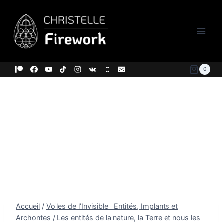
Aller
au
contenu
0
Accueil
/
Voiles de l’Invisible : Entités, Implants et
Archontes
/
Les entités de la nature, la Terre et nous les