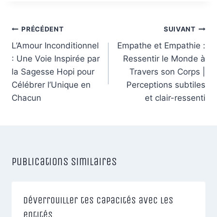
Navigation
PRÉCÉDENT
SUIVANT
de
L’Amour Inconditionnel
Empathe et Empathie :
: Une Voie Inspirée par
Ressentir le Monde à
l’article
la Sagesse Hopi pour
Travers son Corps |
Célébrer l’Unique en
Perceptions subtiles
Chacun
et clair-ressenti
Publications similaires
Déverrouiller tes capacités avec les
entités