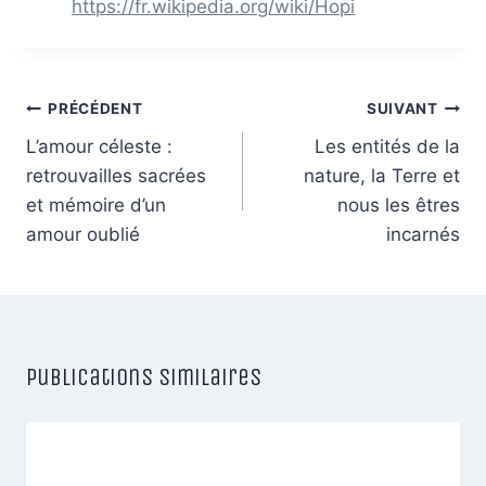
https://fr.wikipedia.org/wiki/Hopi
Navigation
PRÉCÉDENT
SUIVANT
de
L’amour céleste :
Les entités de la
retrouvailles sacrées
nature, la Terre et
l’article
et mémoire d’un
nous les êtres
amour oublié
incarnés
Publications similaires