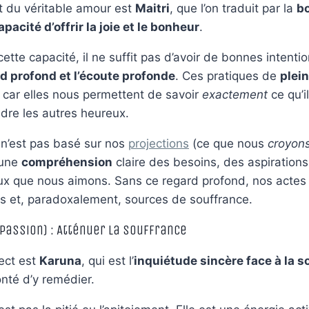
t du véritable amour est
Maitri
, que l’on traduit par la
b
apacité d’offrir la joie et le bonheur
.
tte capacité, il ne suffit pas d’avoir de bonnes intention
d profond et l’écoute profonde
. Ces pratiques de
plei
, car elles nous permettent de savoir
exactement
ce qu’i
ndre les autres heureux.
 n’est pas basé sur nos
projections
(ce que nous
croyon
 une
compréhension
claire des besoins, des aspirations
ux que nous aimons. Sans ce regard profond, nos actes
ts et, paradoxalement, sources de souffrance.
passion) : Atténuer la Souffrance
ect est
Karuna
, qui est l’
inquiétude sincère face à la s
onté d’y remédier.