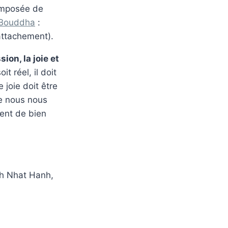
omposée de
 Bouddha
:
ttachement).
ion, la joie et
it réel, il doit
 joie doit être
ue nous nous
hent de bien
ich Nhat Hanh,