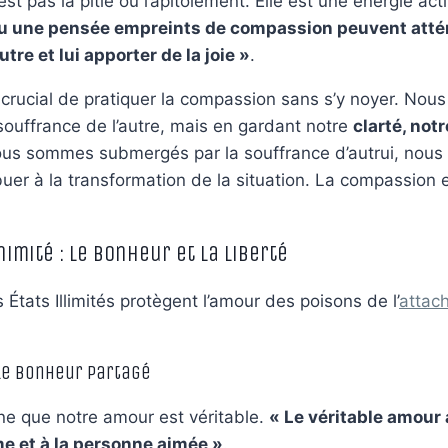
t pas la pitié ou l’apitoiement. Elle est une énergie act
 ou une pensée empreints de compassion peuvent atté
tre et lui apporter de la joie »
.
 crucial de pratiquer la compassion sans s’y noyer. Nou
souffrance de l’autre, mais en gardant notre
clarté, notr
nous sommes submergés par la souffrance d’autrui, nous
buer à la transformation de la situation. La compassion 
nimité : Le Bonheur et la Liberté
États Illimités protègent l’amour des poisons de l’
attac
: Le Bonheur Partagé
gne que notre amour est véritable.
« Le véritable amour
me et à la personne aimée »
.