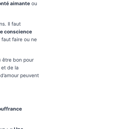
onté aimante
ou
s. Il faut
ne conscience
l faut faire ou ne
s
être bon pour
 et de la
 d’amour peuvent
ouffrance