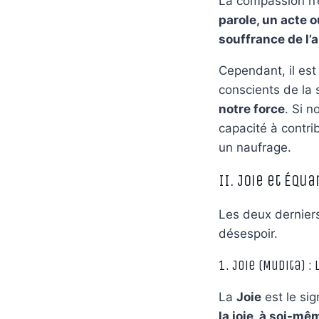
La compassion n’es
parole, un acte
souffrance de l’au
Cependant, il est
conscients de la 
notre force
. Si 
capacité à contri
un naufrage.
II. Joie et Équa
Les deux derniers 
désespoir.
1. Joie (Mudita) 
La
Joie
est le si
la joie, à soi-mê