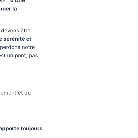
ive :
« Une
nuer la
s devons être
e sérénité et
 perdons notre
est un pont, pas
hement
et du
 apporte toujours