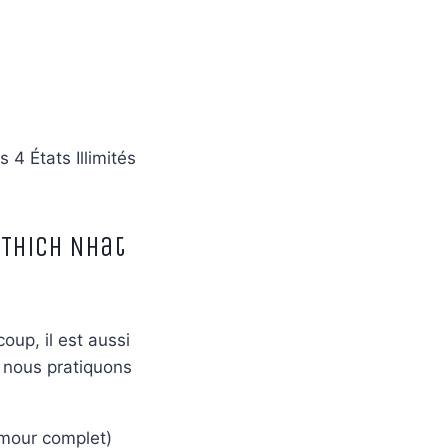
 4 États Illimités
n Thich Nhat
oup, il est aussi
e nous pratiquons
amour complet)