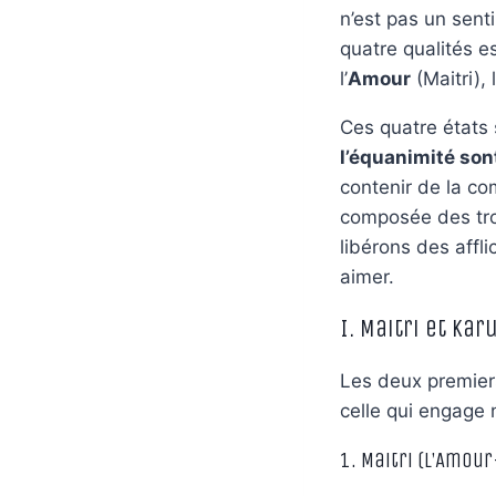
n’est pas un sen
quatre qualités es
l’
Amour
(Maitri), 
Ces quatre états 
l’équanimité son
contenir de la com
composée des troi
libérons des affl
aimer.
I. Maitri et Ka
Les deux premiers
celle qui engage 
1. Maitri (L’Amou