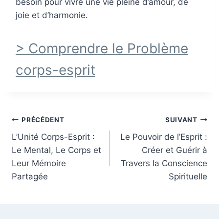
besoin pour vivre une vie pleine d’amour, de
joie et d’harmonie.
> Comprendre le
Problème
corps-esprit
Navigation
PRÉCÉDENT
SUIVANT
de
L’Unité Corps-Esprit :
Le Pouvoir de l’Esprit :
Le Mental, Le Corps et
Créer et Guérir à
l’article
Leur Mémoire
Travers la Conscience
Partagée
Spirituelle