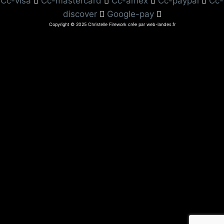
Cc-visa
Cc-mastercard
Cc-amex
Cc-paypal
Cc-
discover
Google-pay
Copyright © 2025 Christelle Firework crée par web-landes.fr