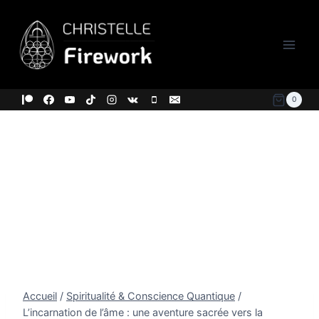
Aller
au
contenu
0
Accueil
/
Spiritualité & Conscience Quantique
/
L’incarnation de l’âme : une aventure sacrée vers la