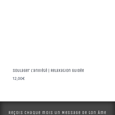
Soulager l’anxiété | Relaxation guidée
12,00
€
Reçois chaque mois un Message de ton Âme