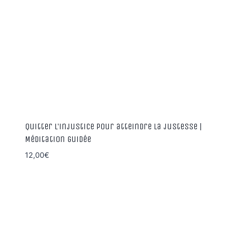
Quitter l’injustice pour atteindre la justesse |
Méditation guidée
12,00
€