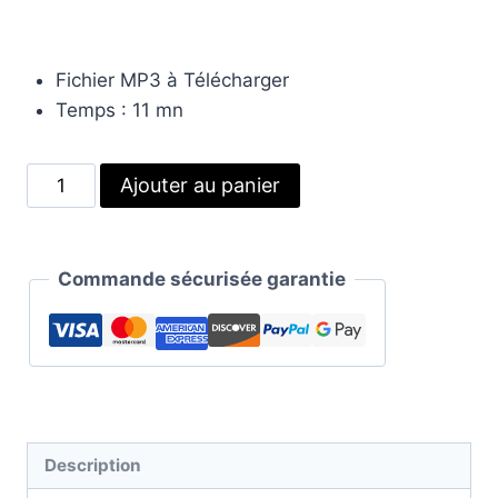
Fichier MP3 à Télécharger
Temps : 11 mn
quantité
Alternative:
Ajouter au panier
de
Se
détacher
Commande sécurisée garantie
de
l’attachement
|
Méditation
guidée
Description