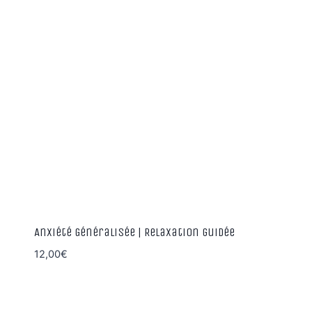
Anxiété Généralisée | Relaxation guidée
12,00
€