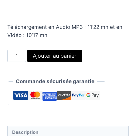
Téléchargement en Audio MP3 : 11’22 mn et en
Vidéo : 10’17 mn
quantité
Alternative:
Ajouter au panier
de
Exercice
d’ancrage
Commande sécurisée garantie
:
Tes
racines
|
Méditation
guidée
Description
-