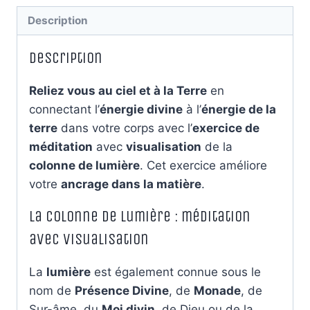
|
Description
Méditation
guidée
Description
&
visualisation
Reliez vous au ciel et à la Terre
en
connectant l’
énergie divine
à l’
énergie de la
terre
dans votre corps avec l’
exercice de
méditation
avec
visualisation
de la
colonne de lumière
. Cet exercice améliore
votre
ancrage dans la matière
.
La colonne de lumière : méditation
avec visualisation
La
lumière
est également connue sous le
nom de
Présence Divine
, de
Monade
, de
Sur-âme, du
Moi divin
, de Dieu ou de la