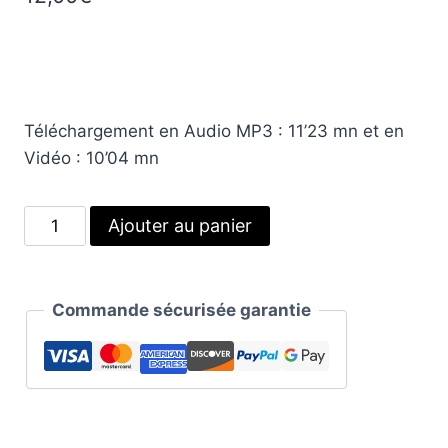
Téléchargement en Audio MP3 : 11’23 mn et en
Vidéo : 10’04 mn
quantité
Alternative:
Ajouter au panier
de
Exercice
d’ancrage
Commande sécurisée garantie
:
La
colonne
de
lumière