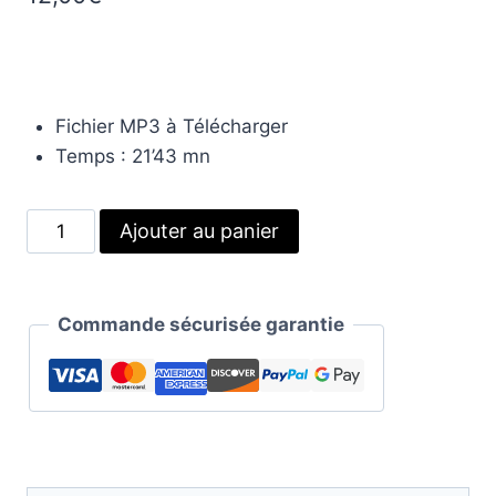
Fichier MP3 à Télécharger
Temps : 21’43 mn
quantité
Alternative:
Ajouter au panier
de
Gestion
de
Commande sécurisée garantie
la
maladie
chronique
et
douleur
de