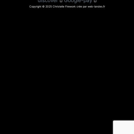
discover
Google-pay
Copyright © 2025 Christelle Firework crée par web-landes.fr