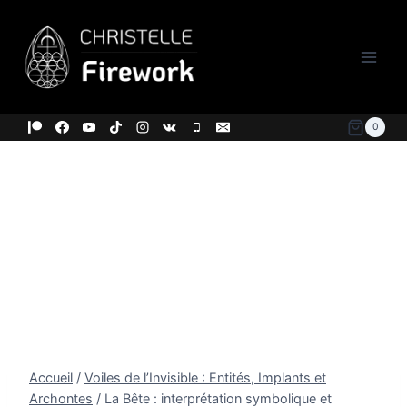
Aller
au
contenu
0
Accueil
/
Voiles de l’Invisible : Entités, Implants et
Archontes
/
La Bête : interprétation symbolique et