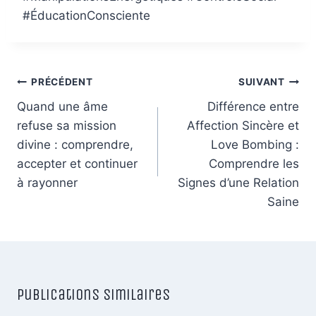
#ÉducationConsciente
Navigation
PRÉCÉDENT
SUIVANT
de
Quand une âme
Différence entre
refuse sa mission
Affection Sincère et
l’article
divine : comprendre,
Love Bombing :
accepter et continuer
Comprendre les
à rayonner
Signes d’une Relation
Saine
Publications similaires