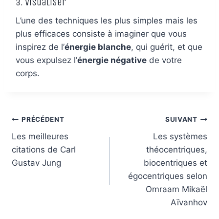
3. visualiser
L’une des techniques les plus simples mais les
plus efficaces consiste à imaginer que vous
inspirez de l’
énergie blanche
, qui guérit, et que
vous expulsez l’
énergie négative
de votre
corps.
Navigation
PRÉCÉDENT
SUIVANT
de
Les meilleures
Les systèmes
citations de Carl
théocentriques,
l’article
Gustav Jung
biocentriques et
égocentriques selon
Omraam Mikaël
Aïvanhov