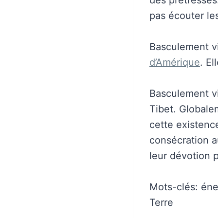
pas écouter les
Basculement v
d’Amérique
. El
Basculement vi
Tibet. Globale
cette existenc
consécration a
leur dévotion p
Mots-clés: éner
Terre