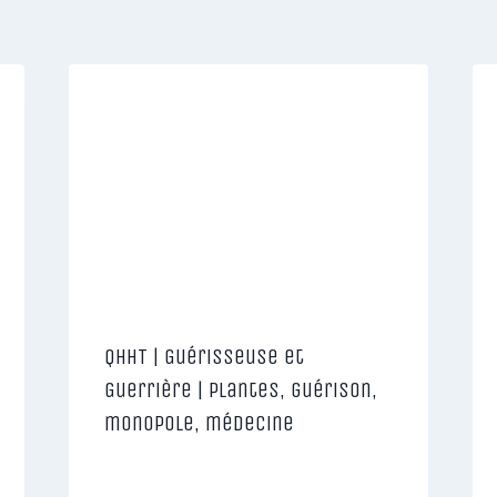
QHHT | Guérisseuse et
Guerrière | Plantes, guérison,
monopole, médecine