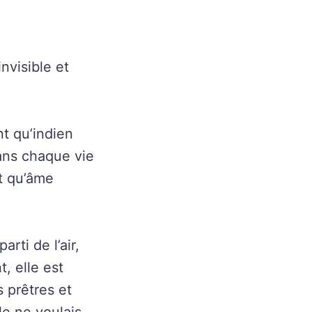
nvisible et
nt qu’indien
ans chaque vie
t qu’âme
parti de l’air,
, elle est
s prêtres et
le ne voulais