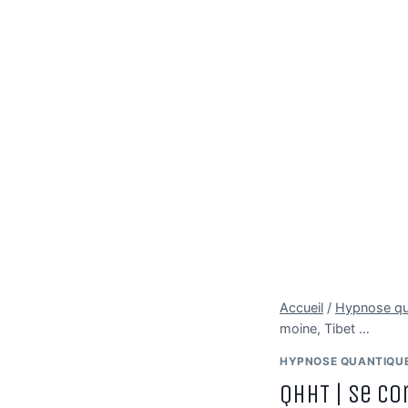
Accueil
/
Hypnose q
moine, Tibet …
HYPNOSE QUANTIQUE
QHHT | Se co