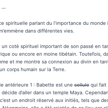
t …
e spirituelle parlant du l’importance du monde i
 m’emmène dans différentes vies.
 un coté spirituel important de son passé en ta
que ou encore en moine tibétain. Toutefois, d
mme et me montre sa connexion au divin en tan
un corps humain sur la Terre.
e antérieure 1 : Babette est une
cellule
qui fait 
le décide d’aller dans un temple Maya. Cependant
est un endroit réservé aux initiés, tels que de
 Néanmoins, elle a été rejetée de ce lieu car el