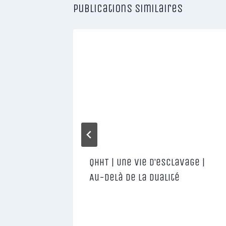
Publications similaires
s figé
QHHT | Une vie d’esclavage |
res
Au-delà de la dualité
e,