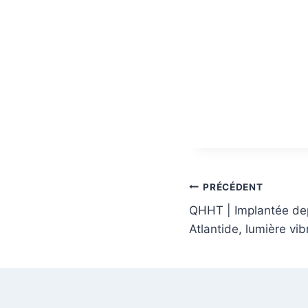
Navigation
PRÉCÉDENT
de
QHHT | Implantée dep
Atlantide, lumière vi
l’article