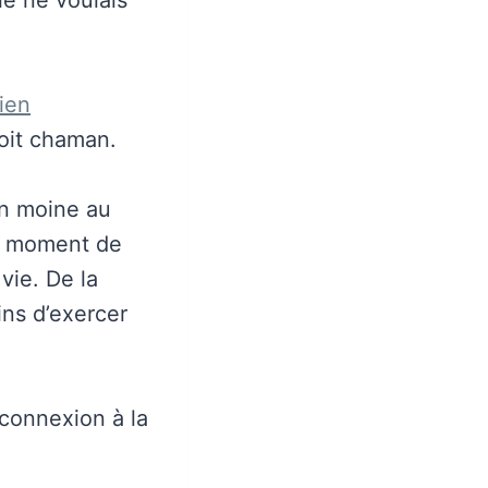
ien
 voit chaman.
on moine au
rs moment de
vie. De la
ns d’exercer
 connexion à la