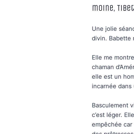
moine, Tibe
Une jolie séanc
divin. Babette
Elle me montre
chaman d’Améri
elle est un ho
incarnée dans 
Basculement vi
c’est léger. El
empêchée car c’
des prêtresses.