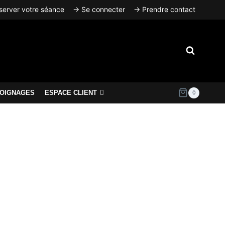
erver votre séance
→ Se connecter
→ Prendre contact
OIGNAGES
ESPACE CLIENT
0