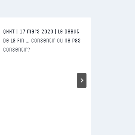
QHHT | 17 mars 2020 | Le début
de la fin … Consentir ou ne pas
consentir?
QHHT | Y’
antique,
Archange