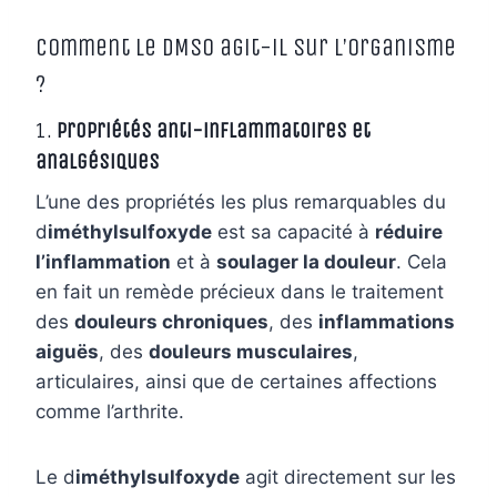
Comment le DMSO agit-il sur l’organisme
?
1.
Propriétés anti-inflammatoires et
analgésiques
L’une des propriétés les plus remarquables du
d
iméthylsulfoxyde
est sa capacité à
réduire
l’inflammation
et à
soulager la douleur
. Cela
en fait un remède précieux dans le traitement
des
douleurs chroniques
, des
inflammations
aiguës
, des
douleurs musculaires
,
articulaires, ainsi que de certaines affections
comme l’arthrite.
Le d
iméthylsulfoxyde
agit directement sur les