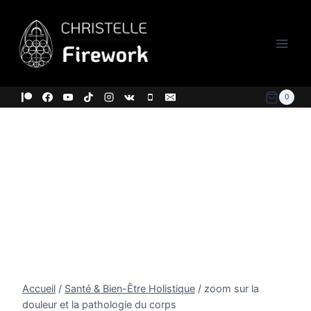
Aller
au
contenu
0
Accueil
/
Santé & Bien-Être Holistique
/
zoom sur la
douleur et la pathologie du corps