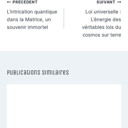
Navigation
PRÉCÉDENT
SUIVANT
de
L’intrication quantique
Loi universelle :
dans la Matrice, un
L’énergie des
l’article
souvenir immortel
véritables lois du
cosmos sur terre
Publications similaires