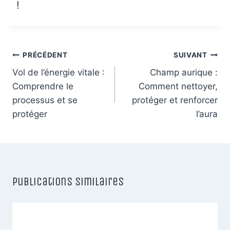
!
Navigation
PRÉCÉDENT
SUIVANT
de
Vol de l’énergie vitale :
Champ aurique :
Comprendre le
Comment nettoyer,
l’article
processus et se
protéger et renforcer
protéger
l’aura
Publications similaires