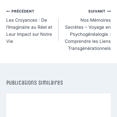
Navigation
PRÉCÉDENT
SUIVANT
de
Les Croyances : De
Nos Mémoires
l’Imaginaire au Réel et
Secrètes – Voyage en
l’article
Leur Impact sur Notre
Psychogénéalogie :
Vie
Comprendre les Liens
Transgénérationnels
Publications similaires