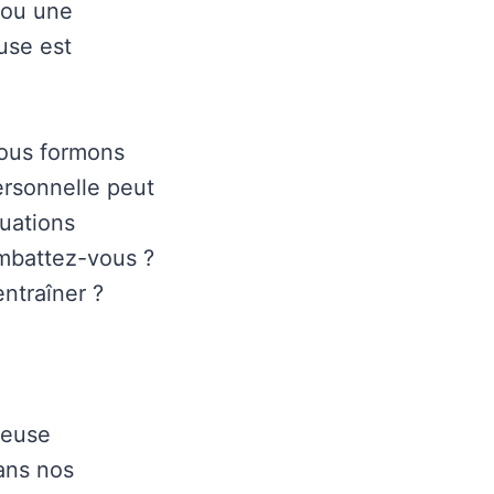
 ou une
use est
nous formons
ersonnelle peut
tuations
ombattez-vous ?
ntraîner ?
neuse
dans nos