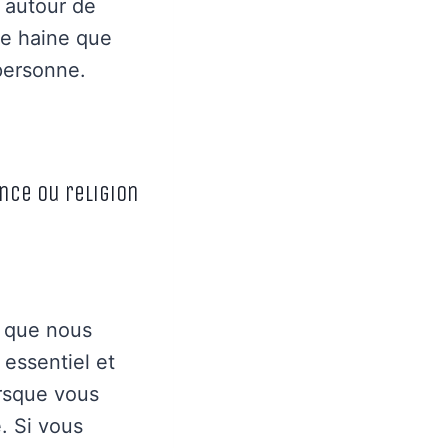
t autour de
de haine que
personne.
nce ou religion
e que nous
essentiel et
rsque vous
. Si vous