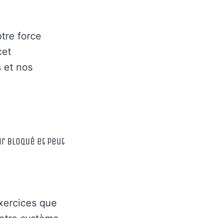
tre force
cet
 et nos
ir bloqué et peut
exercices que