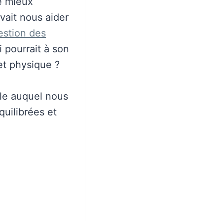
de mieux
vait nous aider
estion des
i pourrait à son
et physique ?
ble auquel nous
quilibrées et