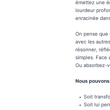
émettez une é
lourdeur profo
enracinée dans 
On pense que c
avec les autres
résonner, réflé
simples. Face 
Ou absorbez-vo
Nous pouvons 
Soit trans
Soit lui pe