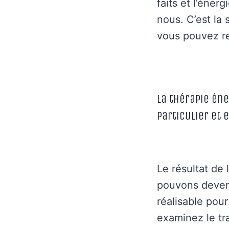
faits et l’éner
nous. C’est la
vous pouvez re
La thérapie én
particulier et 
Le résultat de 
pouvons deveni
réalisable pour
examinez le tr