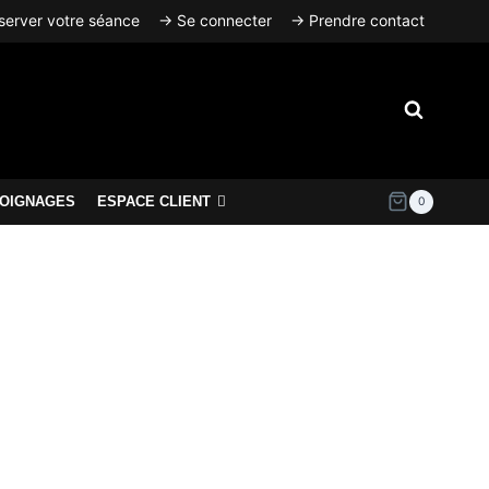
erver votre séance
→ Se connecter
→ Prendre contact
OIGNAGES
ESPACE CLIENT
0