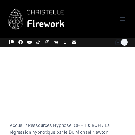
Aller
au
contenu
0
Accueil
/
Ressources Hypnose, QHHT & BQH
/
La
régression hypnotique par le Dr. Michael Newton