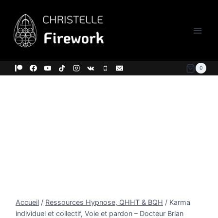
Aller
au
contenu
0
Accueil
/
Ressources Hypnose, QHHT & BQH
/
Karma
individuel et collectif, Voie et pardon – Docteur Brian