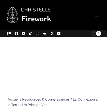
Aller
au
contenu
0
Accueil
/
Ressources & Connaissances
/
La Connexion à
la Terre : Un Principe Vital