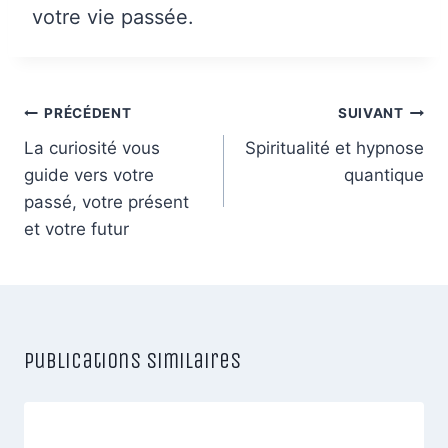
votre vie passée.
Navigation
PRÉCÉDENT
SUIVANT
de
La curiosité vous
Spiritualité et hypnose
guide vers votre
quantique
l’article
passé, votre présent
et votre futur
Publications similaires