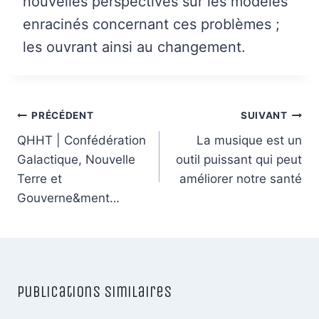
nouvelles perspectives sur les modèles
enracinés concernant ces problèmes ;
les ouvrant ainsi au changement.
Navigation
PRÉCÉDENT
SUIVANT
de
QHHT | Confédération
La musique est un
Galactique, Nouvelle
outil puissant qui peut
l’article
Terre et
améliorer notre santé
Gouverne&ment…
Publications similaires