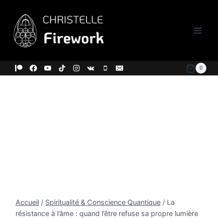
Aller
au
contenu
0
Accueil
/
Spiritualité & Conscience Quantique
/
La
résistance à l’âme : quand l’être refuse sa propre lumière