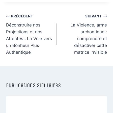
Navigation
PRÉCÉDENT
SUIVANT
de
Déconstruire nos
La Violence, arme
Projections et nos
archontique :
l’article
Attentes : La Voie vers
comprendre et
un Bonheur Plus
désactiver cette
Authentique
matrice invisible
Publications similaires