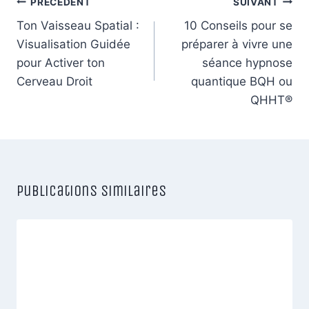
Navigation
PRÉCÉDENT
SUIVANT
de
Ton Vaisseau Spatial :
10 Conseils pour se
Visualisation Guidée
préparer à vivre une
l’article
pour Activer ton
séance hypnose
Cerveau Droit
quantique BQH ou
QHHT®
Publications similaires