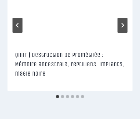
QHHT | Destruction de Prométhée :
Mémoire ancestrale, reptiliens, implants,
magie noire