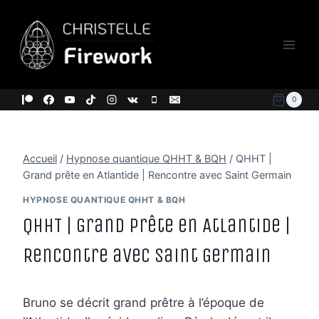
Aller
au
contenu
0
Accueil
/
Hypnose quantique QHHT & BQH
/
QHHT |
Grand prête en Atlantide | Rencontre avec Saint Germain
HYPNOSE QUANTIQUE QHHT & BQH
QHHT | Grand prête en Atlantide |
Rencontre avec Saint Germain
Bruno se décrit grand prêtre à l’époque de