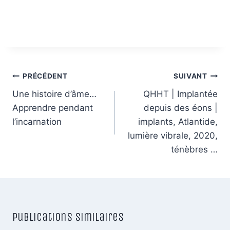
Navigation
PRÉCÉDENT
SUIVANT
de
Une histoire d’âme…
QHHT | Implantée
Apprendre pendant
depuis des éons |
l’article
l’incarnation
implants, Atlantide,
lumière vibrale, 2020,
ténèbres …
Publications similaires