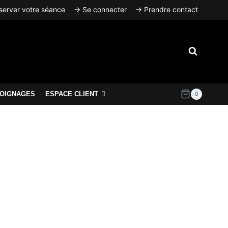
erver votre séance
→ Se connecter
→ Prendre contact
OIGNAGES
ESPACE CLIENT
0