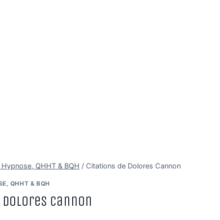
s Hypnose, QHHT & BQH
/
Citations de Dolores Cannon
E, QHHT & BQH
e Dolores Cannon