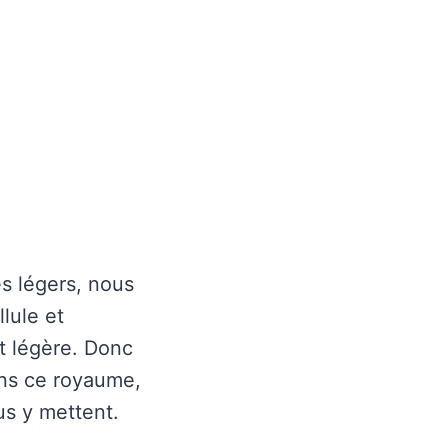
es légers, nous
lule et
st légère. Donc
ans ce royaume,
us y mettent.