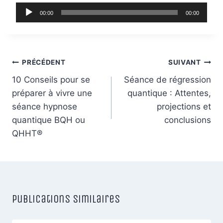
L
00:00
00:00
e
c
t
Navigation
e
PRÉCÉDENT
SUIVANT
u
de
10 Conseils pour se
Séance de régression
r
préparer à vivre une
quantique : Attentes,
l’article
a
séance hypnose
projections et
u
quantique BQH ou
conclusions
d
QHHT®
i
o
Publications similaires