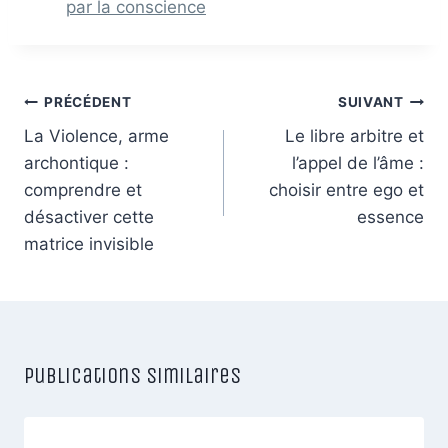
par la conscience
Navigation
PRÉCÉDENT
SUIVANT
de
La Violence, arme
Le libre arbitre et
archontique :
l’appel de l’âme :
l’article
comprendre et
choisir entre ego et
désactiver cette
essence
matrice invisible
Publications similaires