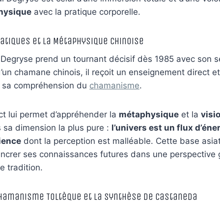
hysique
avec la pratique corporelle.
iatiques et la Métaphysique Chinoise
Degryse prend un tournant décisif dès 1985 avec son sé
’un chamane chinois, il reçoit un enseignement direct e
e sa compréhension du
chamanisme
.
ct lui permet d’appréhender la
métaphysique
et la
visi
sa dimension la plus pure :
l’univers est un flux d’éne
ience
dont la perception est malléable. Cette base asia
ancrer ses connaissances futures dans une perspective 
e tradition.
 Chamanisme Toltèque et la Synthèse de Castaneda