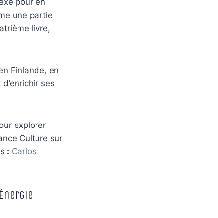
lexe pour en
mme une partie
trième livre,
en Finlande, en
d’enrichir ses
Pour explorer
ance Culture sur
us
:
Carlos
 Énergie