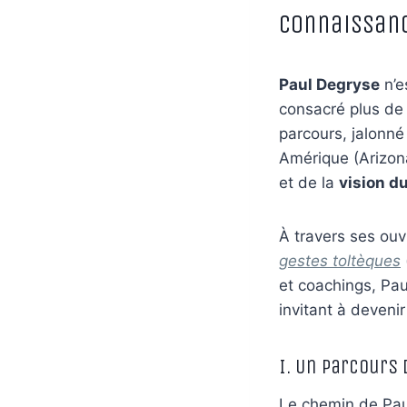
Connaissanc
Paul Degryse
n’e
consacré plus de 
parcours, jalonn
Amérique (Arizon
et de la
vision d
À travers ses ou
gestes toltèques
et coachings, Pa
invitant à devenir
I. Un Parcours 
Le chemin de Paul