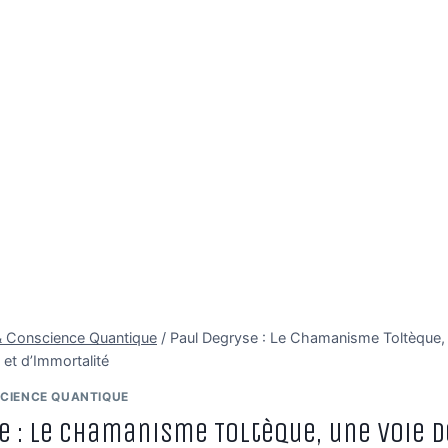
é & Conscience Quantique
/
Paul Degryse : Le Chamanisme Toltèque,
et d’Immortalité
SCIENCE QUANTIQUE
e : Le Chamanisme Toltèque, une Voie d