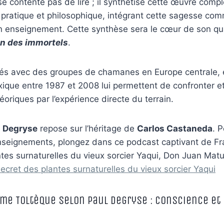
e contente pas de lire ; il synthétise cette œuvre comp
e pratique et philosophique, intégrant cette sagesse co
n enseignement. Cette synthèse sera le cœur de son qua
n des immortels
.
tés avec des groupes de chamanes en Europe centrale, 
ique entre 1987 et 2008 lui permettent de confronter et 
oriques par l’expérience directe du terrain.
l Degryse
repose sur l’héritage de
Carlos Castaneda
. 
enseignements, plongez dans ce podcast captivant de Fr
ntes surnaturelles du vieux sorcier Yaqui, Don Juan Mat
ecret des plantes surnaturelles du vieux sorcier Yaqui
sme Toltèque selon Paul Degryse : Conscience et