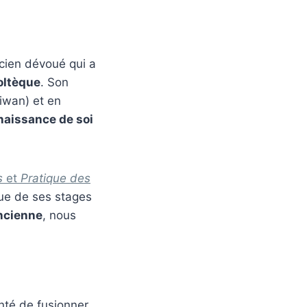
icien dévoué qui a
oltèque
. Son
iwan) et en
naissance de soi
s
et
Pratique des
due de ses stages
ncienne
, nous
nté de fusionner