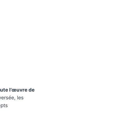
oute l’œuvre de
ersée, les
epts