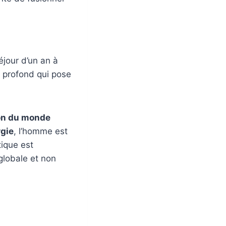
jour d’un an à
t profond qui pose
on du monde
rgie
, l’homme est
tique est
globale et non