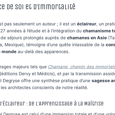
e de Soi et d’Immortalité
st pas seulement un auteur ; il est un
éclaireur
, un prat
27 années à l’étude et à l’intégration du
chamanisme t
é de séjours prolongés auprès de
chamanes en Asie
(Ta
a, Mexique), témoigne d’une quête inlassable de la
con
u monde
au-delà des apparences.
vrages majeurs tels que
Chamane, chemin des immortel
(éditions Dervy et Médicis), et par la transmission assi
ul Degryse offre une synthèse pratique d’une
sagesse a
 les architectes conscients de notre réalité.
d’Éclaireur : De l’Apprentissage à la Maîtrise
 Degryse est celui d’une immersion totale et d’une volo