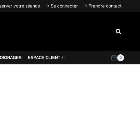
erver votre séance
→ Se connecter
→ Prendre contact
OIGNAGES
ESPACE CLIENT
0