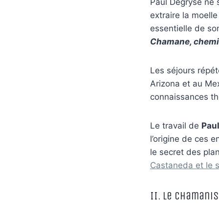
Paul Degryse ne s
extraire la moell
essentielle de so
Chamane, chemi
Les séjours répé
Arizona et au Mex
connaissances thé
Le travail de
Pau
l’origine de ces 
le secret des pla
Castaneda et le s
II. Le Chamani